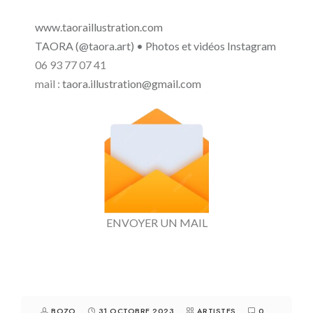
www.taoraillustration.com
TAORA (@taora.art) • Photos et vidéos Instagram
06 93 77 07 41
mail :
taora.illustration@gmail.com
ENVOYER UN MAIL
BOZO
31 OCTOBRE 2023
ARTISTES
0